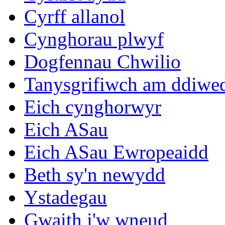
Cyrff allanol
Cynghorau plwyf
Dogfennau Chwilio
Tanysgrifiwch am ddiwe
Eich cynghorwyr
Eich ASau
Eich ASau Ewropeaidd
Beth sy'n newydd
Ystadegau
Gwaith i'w wneud