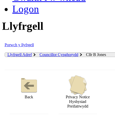
Logon
Llyfrgell
Porwch y llyfrgell
Llyfrgell Adref
Councillor Cynghorydd
Cllr B Jones
Back
Privacy Notice
Hysbysiad
Preifatrwydd