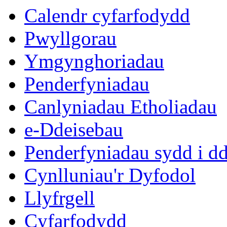
Calendr cyfarfodydd
Pwyllgorau
Ymgynghoriadau
Penderfyniadau
Canlyniadau Etholiadau
e-Ddeisebau
Penderfyniadau sydd i d
Cynlluniau'r Dyfodol
Llyfrgell
Cyfarfodydd