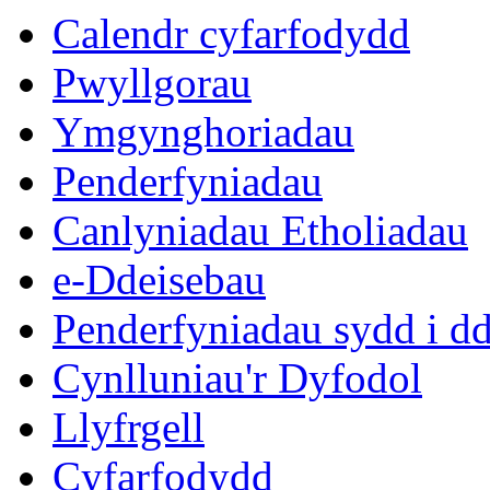
Calendr cyfarfodydd
Pwyllgorau
Ymgynghoriadau
Penderfyniadau
Canlyniadau Etholiadau
e-Ddeisebau
Penderfyniadau sydd i d
Cynlluniau'r Dyfodol
Llyfrgell
Cyfarfodydd