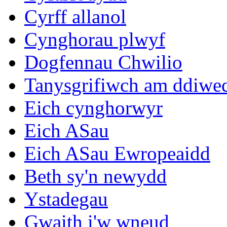
Cyrff allanol
Cynghorau plwyf
Dogfennau Chwilio
Tanysgrifiwch am ddiwe
Eich cynghorwyr
Eich ASau
Eich ASau Ewropeaidd
Beth sy'n newydd
Ystadegau
Gwaith i'w wneud