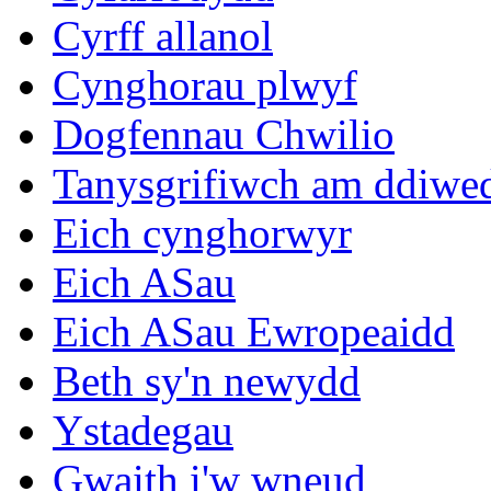
Cyrff allanol
Cynghorau plwyf
Dogfennau Chwilio
Tanysgrifiwch am ddiwe
Eich cynghorwyr
Eich ASau
Eich ASau Ewropeaidd
Beth sy'n newydd
Ystadegau
Gwaith i'w wneud