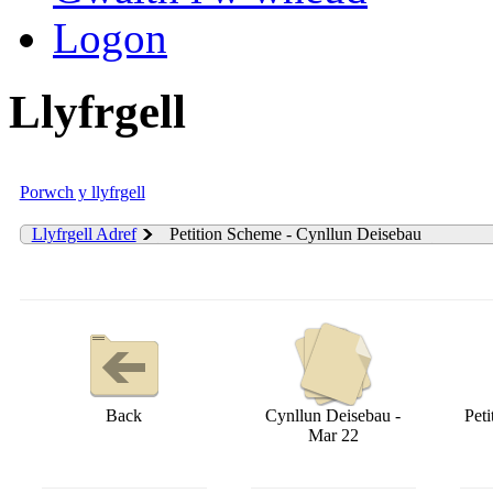
Logon
Llyfrgell
Porwch y llyfrgell
Llyfrgell Adref
Petition Scheme - Cynllun Deisebau
Back
Cynllun Deisebau -
Pet
Mar 22