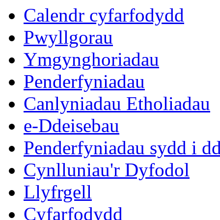
Calendr cyfarfodydd
Pwyllgorau
Ymgynghoriadau
Penderfyniadau
Canlyniadau Etholiadau
e-Ddeisebau
Penderfyniadau sydd i d
Cynlluniau'r Dyfodol
Llyfrgell
Cyfarfodydd