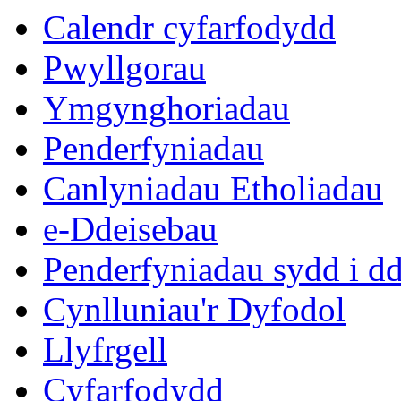
Calendr cyfarfodydd
Pwyllgorau
Ymgynghoriadau
Penderfyniadau
Canlyniadau Etholiadau
e-Ddeisebau
Penderfyniadau sydd i d
Cynlluniau'r Dyfodol
Llyfrgell
Cyfarfodydd