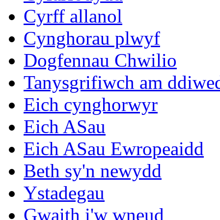
Cyrff allanol
Cynghorau plwyf
Dogfennau Chwilio
Tanysgrifiwch am ddiwe
Eich cynghorwyr
Eich ASau
Eich ASau Ewropeaidd
Beth sy'n newydd
Ystadegau
Gwaith i'w wneud