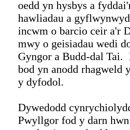
oedd yn hysbys a fyddai'
hawliadau a gyflwynwyd
incwm o barcio ceir a'r
mwy o geisiadau wedi do
Gyngor a Budd-dal Tai.
bod yn anodd rhagweld yr
y dyfodol.
Dywedodd cynrychiolydd
Pwyllgor fod y darn hwn