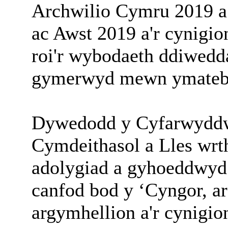
Archwilio Cymru 2019 a
ac Awst 2019 a'r cynigio
roi'r wybodaeth ddiwedd
gymerwyd mewn ymateb i'
Dywedodd y Cyfarwyddw
Cymdeithasol a Lles wrt
adolygiad a gyhoeddwyd
canfod bod y ‘Cyngor, ar
argymhellion a'r cynigio