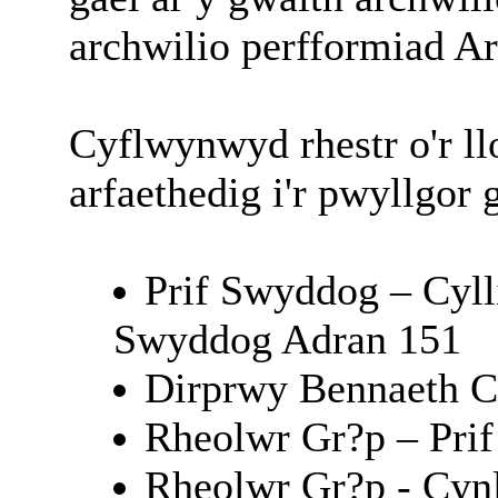
archwilio perfformiad A
Cyflwynwyd rhestr o'r l
arfaethedig i'r pwyllgor 
Prif Swyddog – Cyll
Swyddog Adran 151
Dirprwy Bennaeth C
Rheolwr Gr?p – Prif
Rheolwr Gr?p - Cynl