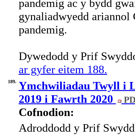
pandemig ac y bydd gwai
gynaliadwyedd ariannol 
pandemig.
Dywedodd y Prif Swydd
ar gyfer eitem 188.
189.
Ymchwiliadau Twyll i L
2019 i Fawrth 2020
PD
Cofnodion:
Adroddodd y Prif Swyddo