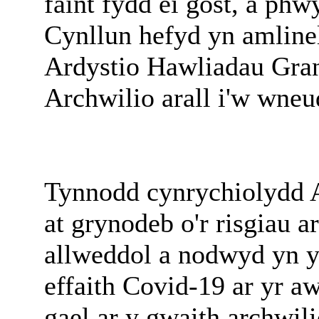
faint fydd ei gost, a ph
Cynllun hefyd yn amlinel
Ardystio Hawliadau Gran
Archwilio arall i'w wneu
Tynnodd cynrychiolydd 
at grynodeb o'r risgiau a
allweddol a nodwyd yn y
effaith Covid-19 ar yr aw
gael ar y gwaith archwili