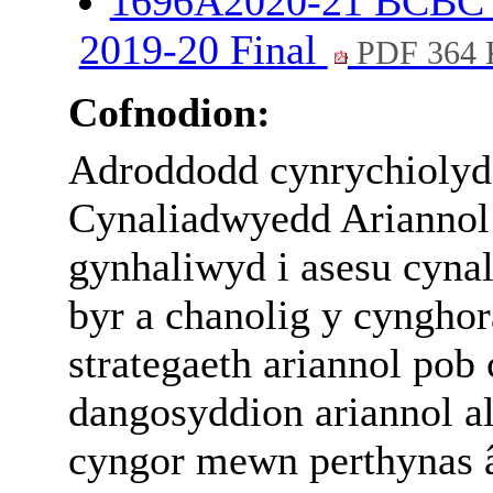
1696A2020-21 BCBC Fi
2019-20 Final
PDF 364
Cofnodion:
Adroddodd cynrychiolyd
Cynaliadwyedd Ariannol
gynhaliwyd i asesu cynal
byr a chanolig y cynghor
strategaeth ariannol pob
dangosyddion ariannol al
cyngor mewn perthynas 