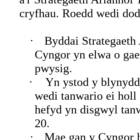
cryfhau. Roedd wedi dod 
·
Byddai Strategaeth
Cyngor yn elwa o gae
pwysig.
·
Yn ystod y blynydd
wedi tanwario ei holl
hefyd yn disgwyl tanw
20.
·
Mae gan y Cyngor h