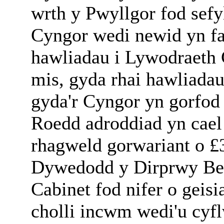
wrth y Pwyllgor fod sefy
Cyngor wedi newid yn fa
hawliadau i Lywodraeth 
mis, gyda rhai hawliadau
gyda'r Cyngor yn gorfod 
Roedd adroddiad yn cael 
rhagweld gorwariant o £3
Dywedodd y Dirprwy Ben
Cabinet fod nifer o geis
cholli incwm wedi'u cyf