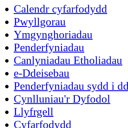
eitem
eitem
eitem
eitem
Calendr cyfarfodydd
186.
185.
188.
185.
Pwyllgorau
Ymgynghoriadau
Penderfyniadau
Canlyniadau Etholiadau
e-Ddeisebau
Penderfyniadau sydd i d
Cynlluniau'r Dyfodol
Llyfrgell
Cyfarfodydd