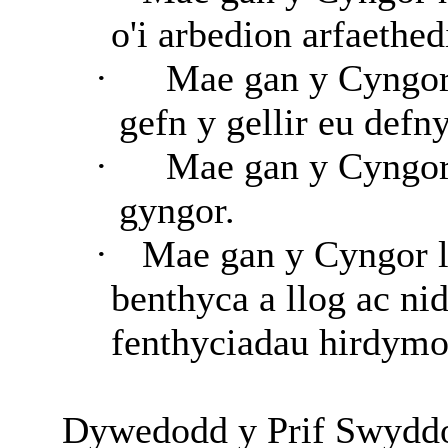
o'i arbedion arfaethed
·
Mae gan y Cyngor 
gefn y gellir eu defn
·
Mae gan y Cyngor 
gyngor.
·
Mae gan y Cyngor le
benthyca a llog ac ni
fenthyciadau hirdymo
Dywedodd y Prif Swyddo