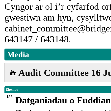
Cyngor ar ol i’r cyfarfod o
gwestiwn am hyn, cysylltw
cabinet_committee@bridgen
643147 / 643148.
Media
Audit Committee 16 Ju
Eitemau
182.
Datganiadau o Fuddian