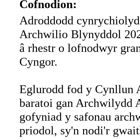
Cofnodion:
Adroddodd cynrychiolyd
Archwilio Blynyddol 202
â rhestr o lofnodwyr gra
Cyngor.
Eglurodd fod y Cynllun 
baratoi gan Archwilydd 
gofyniad y safonau archwi
priodol, sy'n nodi'r gwa