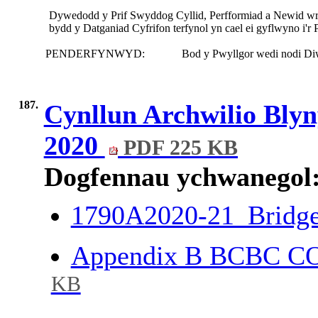
Dywedodd y Prif Swyddog Cyllid, Perfformiad a Newid wrt
bydd y Datganiad Cyfrifon terfynol yn cael ei gyflwyno i'
PENDERFYNWYD:
Bod y Pwyllgor wedi nodi Di
187.
Cynllun Archwilio Blyn
2020
PDF 225 KB
Dogfennau ychwanegol
1790A2020-21_Bridge
Appendix B BCBC CO
KB