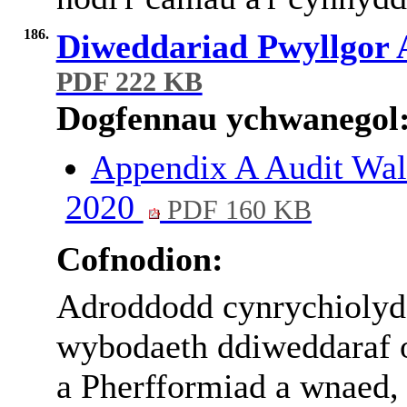
186.
Diweddariad Pwyllgor 
PDF 222 KB
Dogfennau ychwanegol
Appendix A Audit Wal
2020
PDF 160 KB
Cofnodion:
Adroddodd cynrychiolyd
wybodaeth ddiweddaraf o
a Pherfformiad a wnaed,