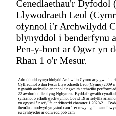
Cenedlaethau'r Dyfodol
Llywodraeth Leol (Cymr
ofynnol i'r Archwilydd C
blynyddol i benderfynu 
Pen-y-bont ar Ogwr yn d
Rhan 1 o'r Mesur.
Adroddodd cynrychiolydd Archwilio Cymru ar y gwaith aria
Cyffredinol o dan Fesur Llywodraeth Leol (Cymru) 2009 
y gwaith archwilio ariannol a'r gwaith archwilio perfformi
22 awdurdod lleol yng Nghymru.
Byddai'r gwaith cynaliad
sylfaenol o effaith gychwynnol Covid-19 ar sefyllfa ariann
yn ogystal â'r sefyllfa ar ddiwedd chwarter 1 2020-21.
Bydd 
themâu a nodwyd yn ystod cam 1 er mwyn gallu canolbwyntio
eu cynhyrchu ar ddiwedd pob cam.