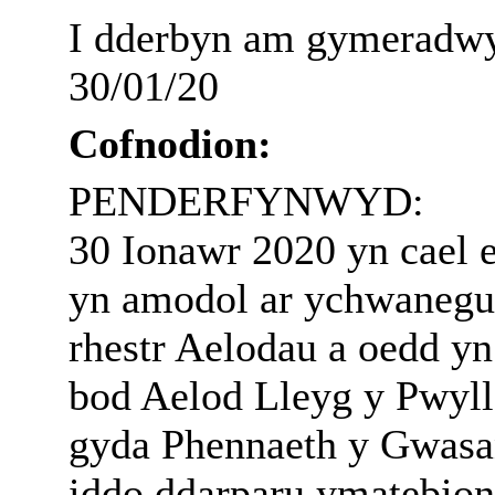
I dderbyn am gymeradwy
30/01/20
Cofnodion:
PENDERFYNWYD:
30 Ionawr 2020 yn cael 
yn amodol ar ychwanegu
rhestr Aelodau a oedd yn
bod Aelod Lleyg y Pwyll
gyda Phennaeth y Gwasan
iddo ddarparu ymatebio