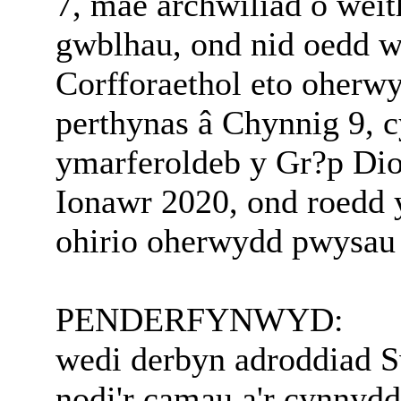
7, mae archwiliad o weit
gwblhau, ond nid oedd we
Corfforaethol eto oherw
perthynas â Chynnig 9, 
ymarferoldeb y Gr?p Di
Ionawr 2020, ond roedd 
ohirio oherwydd pwysau
PENDERFYNWYD:
wedi derbyn adroddiad 
nodi'r camau a'r cynnydd