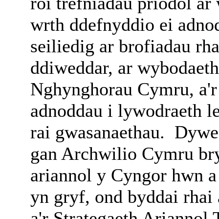
roi trefniadau priodol ar
wrth ddefnyddio ei adno
seiliedig ar brofiadau r
ddiweddar, ar wybodaeth 
Nghynghorau Cymru, a'r 
adnoddau i lywodraeth l
rai gwasanaethau.
Dywed
gan Archwilio Cymru bry
ariannol y Cyngor hwn a 
yn gryf, ond byddai rhai
a'r Strategaeth Ariannol