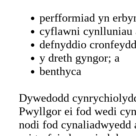
perfformiad yn erbyn
cyflawni cynlluniau 
defnyddio cronfeydd
y dreth gyngor; a
benthyca
Dywedodd cynrychiolydd
Pwyllgor ei fod wedi cyn
nodi fod cynaliadwyedd a