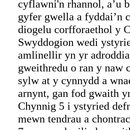
cyflawni'n rhannol, a’u 
gyfer gwella a fyddai’n 
diogelu corfforaethol y 
Swyddogion wedi ystyrie
amlinellir yn yr adroddia
gweithredu o ran y naw c
sylw at y cynnydd a wn
arnynt, gan fod gwaith 
Chynnig 5 i ystyried def
mewn tendrau a chontrac