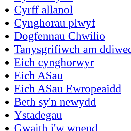
Cyrff allanol
Cynghorau plwyf
Dogfennau Chwilio
Tanysgrifiwch am ddiwe
Eich cynghorwyr
Eich ASau
Eich ASau Ewropeaidd
Beth sy'n newydd
Ystadegau
Gwaith i'w wneud