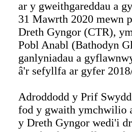
ar y gweithgareddau a g
31 Mawrth 2020 mewn pe
Dreth Gyngor (CTR), ym
Pobl Anabl (Bathodyn Gl
ganlyniadau a gyflawnw
â'r sefyllfa ar gyfer 2018
Adroddodd y Prif Swyddo
fod y gwaith ymchwilio 
y Dreth Gyngor wedi'i d