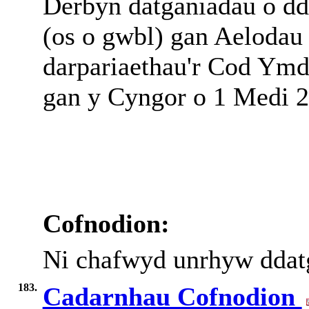
Derbyn datganiadau o dd
(os o gwbl) gan Aelodau
darpariaethau'r Cod Ym
gan y Cyngor o 1 Medi 2
Cofnodion:
Ni chafwyd unrhyw ddatg
183.
Cadarnhau Cofnodion