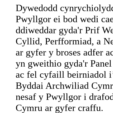
Dywedodd cynrychiolydd
Pwyllgor ei bod wedi cae
ddiweddar gyda'r Prif We
Cyllid, Perfformiad, a N
ar gyfer y broses adfer 
yn gweithio gyda'r Pane
ac fel cyfaill beirniadol
Byddai Archwiliad Cymr
nesaf y Pwyllgor i drafo
Cymru ar gyfer craffu.