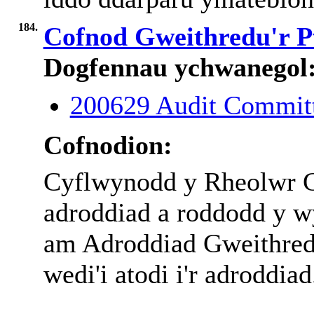
184.
Cofnod Gweithredu'r P
Dogfennau ychwanegol
200629 Audit Commit
Cofnodion:
Cyflwynodd y Rheolwr 
adroddiad a roddodd y w
am Adroddiad Gweithredu
wedi'i atodi i'r adroddiad