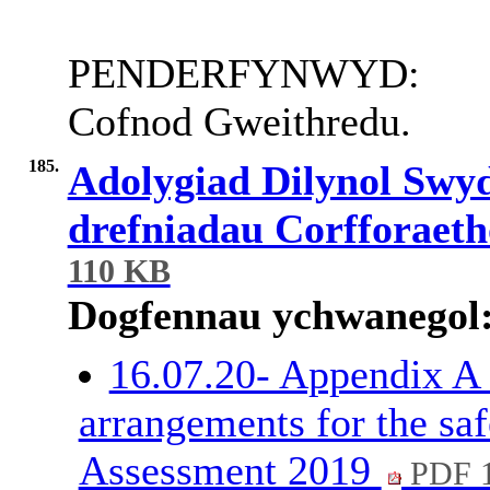
PENDERFYNWYD:
Cofnod Gweithredu.
185.
Adolygiad Dilynol Swy
drefniadau Corfforaeth
110 KB
Dogfennau ychwanegol
16.07.20- Appendix A
arrangements for the saf
Assessment 2019
PDF 