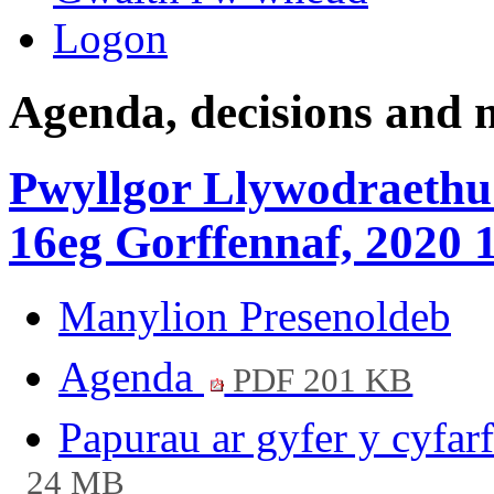
Logon
Agenda, decisions and 
Pwyllgor Llywodraethu 
16eg Gorffennaf, 2020 
Manylion Presenoldeb
Agenda
PDF 201 KB
Papurau ar gyfer y cyf
24 MB