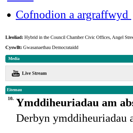
Cofnodion a argraffwyd
Lleoliad:
Hybrid in the Council Chamber Civic Offices, Angel Str
Cyswllt:
Gwasanaethau Democrataidd
Media
Live Stream
Eitemau
10.
Ymddiheuriadau am ab
Derbyn ymddiheuriadau 