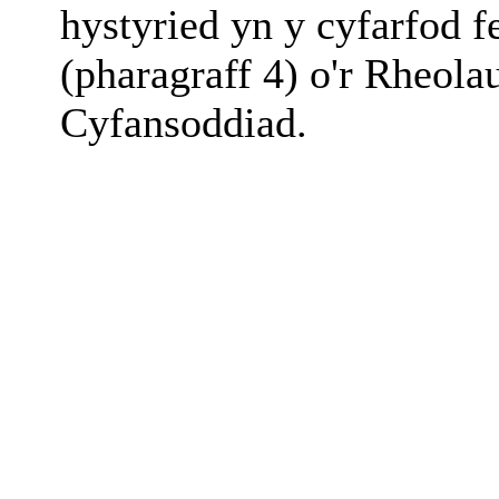
hystyried yn y cyfarfod f
(pharagraff 4) o'r Rheola
Cyfansoddiad.