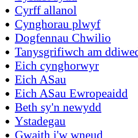
Cyrff allanol
Cynghorau plwyf
Dogfennau Chwilio
Tanysgrifiwch am ddiwe
Eich cynghorwyr
Eich ASau
Eich ASau Ewropeaidd
Beth sy'n newydd
Ystadegau
Gwaith i'w wneud