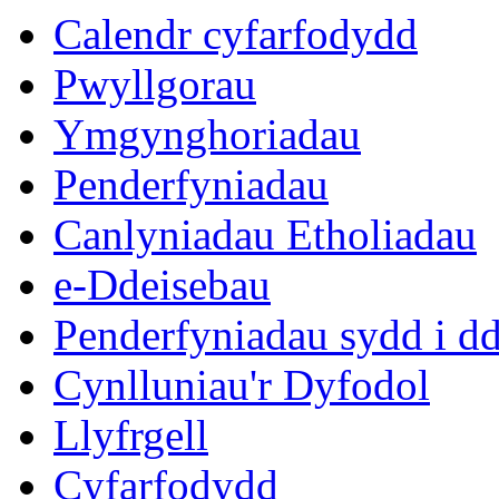
Calendr cyfarfodydd
Pwyllgorau
Ymgynghoriadau
Penderfyniadau
Canlyniadau Etholiadau
e-Ddeisebau
Penderfyniadau sydd i d
Cynlluniau'r Dyfodol
Llyfrgell
Cyfarfodydd