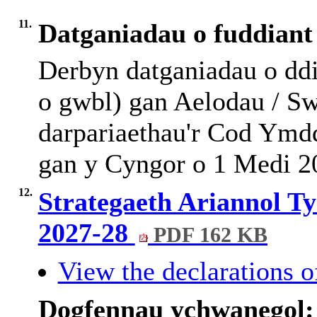
11.
Datganiadau o fuddiant
Derbyn datganiadau o ddi
o gwbl) gan Aelodau / S
darpariaethau'r Cod Ymd
gan y Cyngor o 1 Medi 2
12.
Strategaeth Ariannol T
2027-28
PDF 162 KB
View the declarations of
Dogfennau ychwanegol: