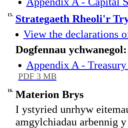
Appendix A - Capital 
15.
Strategaeth Rheoli'r Tr
View the declarations of
Dogfennau ychwanegol:
Appendix A - Treasur
PDF 3 MB
16.
Materion Brys
I ystyried unrhyw eitema
amgylchiadau arbennig y c