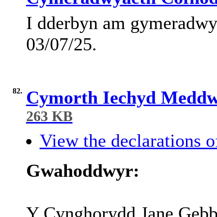
I
dderbyn
am
gymeradwy
03/07/25.
82.
Cymorth Iechyd Meddwl
263 KB
View the declarations of
Gwahoddwyr
:
Y
Cynghorydd
Jane Gebb