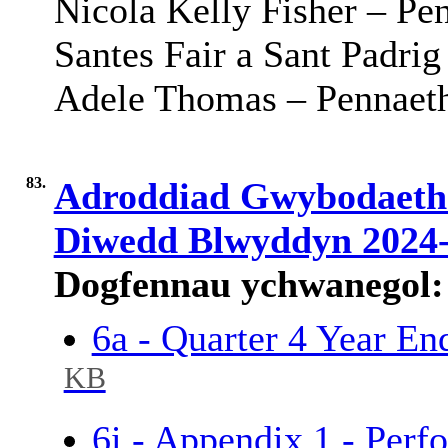
Nicola Kelly Fisher –
Pe
Santes
Fair
a Sant Padrig
Adele Thomas –
Pennaet
83.
Adroddiad Gwybodaeth 
Diwedd Blwyddyn 2024
Dogfennau ychwanegol:
6a - Quarter 4 Year E
KB
6i - Appendix 1 - Per