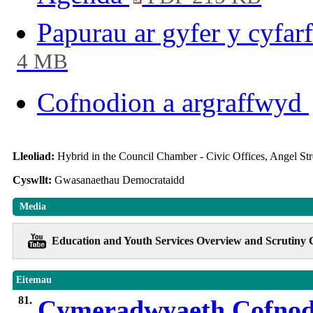
Papurau ar gyfer y cyf
4 MB
Cofnodion a argraffwyd
Lleoliad:
Hybrid in the Council Chamber - Civic Offices, Angel S
Cyswllt:
Gwasanaethau Democrataidd
Media
Education and Youth Services Overview and Scrutiny 
Eitemau
81.
Cymeradwyaeth Cofno