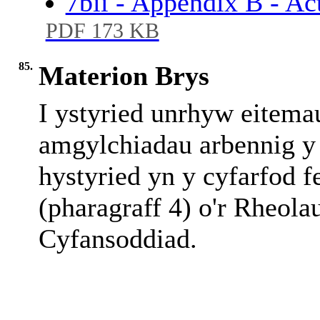
7bii - Appendix B - A
PDF 173 KB
85.
Materion Brys
I ystyried unrhyw eitema
amgylchiadau arbennig y c
hystyried yn y cyfarfod f
(pharagraff 4) o'r Rheola
Cyfansoddiad.