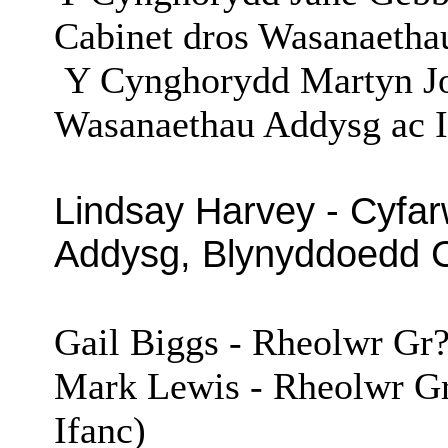
Cabinet
dros
Wasanaetha
Y C
ynghorydd
Martyn Jo
Wasanaethau
Addysg ac 
Lindsay Harvey -
Cyfa
Addysg,
Blynyddoedd
Gail Biggs -
Rheolwr
Gr
Mark Lewis -
Rheolwr
G
Ifanc
)