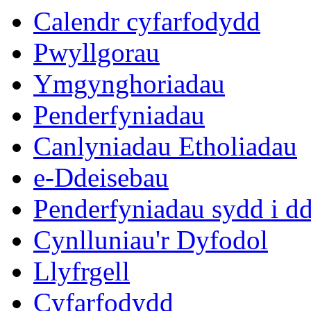
eitem
Calendr cyfarfodydd
83.
Pwyllgorau
Ymgynghoriadau
Penderfyniadau
Canlyniadau Etholiadau
e-Ddeisebau
Penderfyniadau sydd i d
Cynlluniau'r Dyfodol
Llyfrgell
Cyfarfodydd