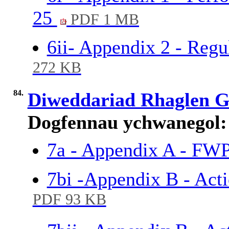
25
PDF 1 MB
6ii- Appendix 2 - Reg
272 KB
84.
Diweddariad Rhaglen 
Dogfennau ychwanegol:
7a - Appendix A - F
7bi -Appendix B - Act
PDF 93 KB