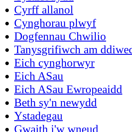
Cyrff allanol
Cynghorau plwyf
Dogfennau Chwilio
Tanysgrifiwch am ddiwe
Eich cynghorwyr
Eich ASau
Eich ASau Ewropeaidd
Beth sy'n newydd
Ystadegau
Gwaith i'w wneud