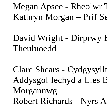
Megan Apsee -
Rheolwr
Kathryn Morgan –
Prif S
David Wright -
Dirprwy
Theuluoedd
Clare Shears -
Cydgysyll
Addysgol Iechyd a Lles 
Morgannwg
Robert Richards -
Nyrs
A