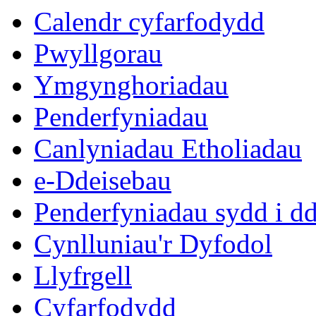
Calendr cyfarfodydd
Pwyllgorau
Ymgynghoriadau
Penderfyniadau
Canlyniadau Etholiadau
e-Ddeisebau
Penderfyniadau sydd i d
Cynlluniau'r Dyfodol
Llyfrgell
Cyfarfodydd