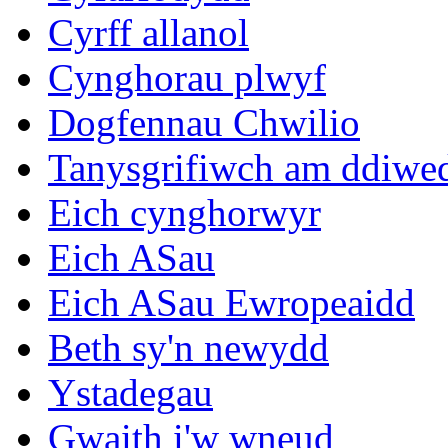
Cyrff allanol
Cynghorau plwyf
Dogfennau Chwilio
Tanysgrifiwch am ddiwe
Eich cynghorwyr
Eich ASau
Eich ASau Ewropeaidd
Beth sy'n newydd
Ystadegau
Gwaith i'w wneud