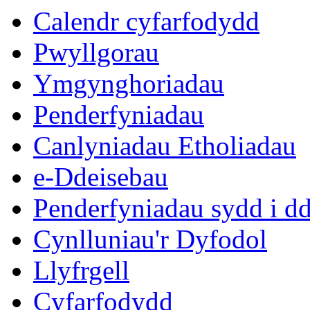
Calendr cyfarfodydd
Pwyllgorau
Ymgynghoriadau
Penderfyniadau
Canlyniadau Etholiadau
e-Ddeisebau
Penderfyniadau sydd i d
Cynlluniau'r Dyfodol
Llyfrgell
Cyfarfodydd