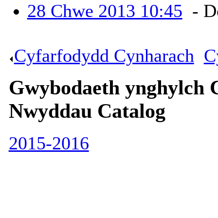
28 Chwe 2013 10:45
- D
Cyfarfodydd Cynharach
.
C
Gwybodaeth ynghylch 
Nwyddau Catalog
2015-2016