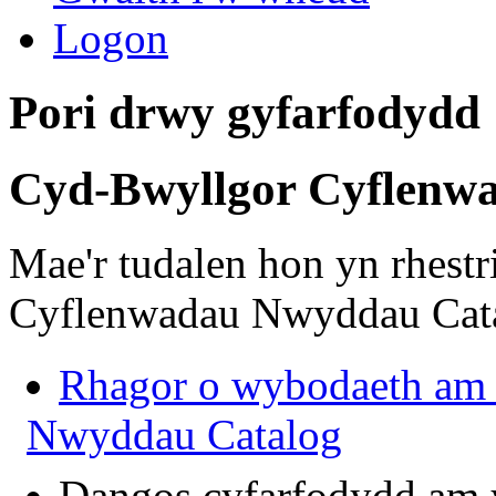
Logon
Pori drwy gyfarfodydd
Cyd-Bwyllgor Cyflenw
Mae'r tudalen hon yn rhest
Cyflenwadau Nwyddau Cat
Rhagor o wybodaeth am
Nwyddau Catalog
Dangos cyfarfodydd am