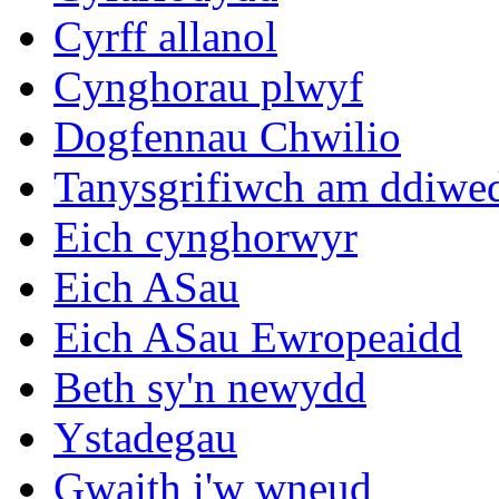
Cyrff allanol
Cynghorau plwyf
Dogfennau Chwilio
Tanysgrifiwch am ddiwe
Eich cynghorwyr
Eich ASau
Eich ASau Ewropeaidd
Beth sy'n newydd
Ystadegau
Gwaith i'w wneud