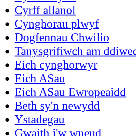
Cyrff allanol
Cynghorau plwyf
Dogfennau Chwilio
Tanysgrifiwch am ddiwe
Eich cynghorwyr
Eich ASau
Eich ASau Ewropeaidd
Beth sy'n newydd
Ystadegau
Gwaith i'w wneud