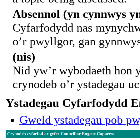
Absennol (yn cynnwys y
Cyfarfodydd nas mynychwy
o’r pwyllgor, gan gynnwy
(nis)
Nid yw’r wybodaeth hon y
crynodeb o’r ystadegau uc
Ystadegau Cyfarfodydd Er
Gweld ystadegau pob pw
Crynodeb cyfarfod ar gyfer Councillor Eugene Caparros