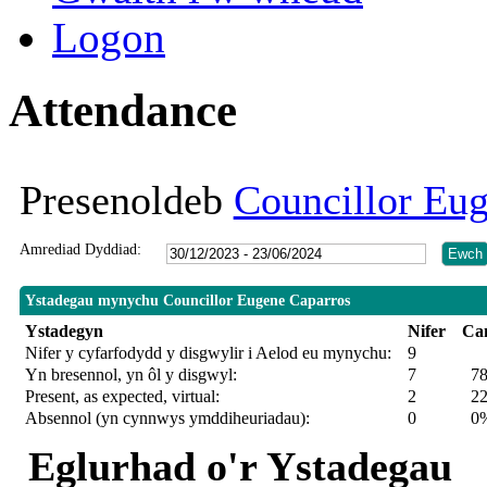
Logon
Attendance
Presenoldeb
Councillor Eu
Amrediad Dyddiad:
Ystadegau mynychu Councillor Eugene Caparros
Ystadegyn
Nifer
Ca
Nifer y cyfarfodydd y disgwylir i Aelod eu mynychu:
9
Yn bresennol, yn ôl y disgwyl:
7
7
Present, as expected, virtual:
2
2
Absennol (yn cynnwys ymddiheuriadau):
0
0
Eglurhad o'r Ystadegau