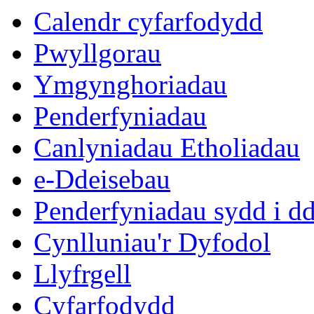
16:00
16:00
16:00
16:00
16:00
16:00
09:30
10:00
10:00
Calendr cyfarfodydd
Pwyllgorau
Ymgynghoriadau
Penderfyniadau
Canlyniadau Etholiadau
e-Ddeisebau
Penderfyniadau sydd i d
Cynlluniau'r Dyfodol
Llyfrgell
Cyfarfodydd