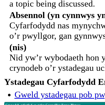
a topic being discussed.
Absennol (yn cynnwys y
Cyfarfodydd nas mynychwy
o’r pwyllgor, gan gynnwy
(nis)
Nid yw’r wybodaeth hon y
crynodeb o’r ystadegau uc
Ystadegau Cyfarfodydd Er
Gweld ystadegau pob pw