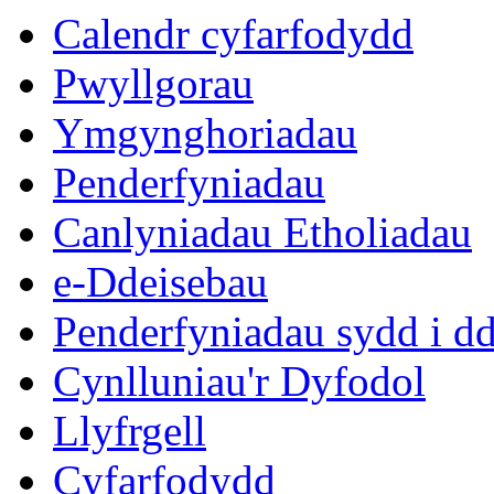
16:00
16:00
16:00
10:00
10:00
10:00
Calendr cyfarfodydd
Pwyllgorau
Ymgynghoriadau
Penderfyniadau
Canlyniadau Etholiadau
e-Ddeisebau
Penderfyniadau sydd i d
Cynlluniau'r Dyfodol
Llyfrgell
Cyfarfodydd