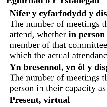
Eglurhad o'r Ystadegau
Nifer y cyfarfodydd y di
The number of meetings th
attend, whether
in person
member of that committee.
which the actual attendanc
Yn bresennol, yn ôl y di
The number of meetings tha
person in their capacity a
Present, virtual