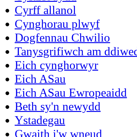
Cyrff allanol
Cynghorau plwyf
Dogfennau Chwilio
Tanysgrifiwch am ddiwe
Eich cynghorwyr
Eich ASau
Eich ASau Ewropeaidd
Beth sy'n newydd
Ystadegau
Gwaith i'w wneud