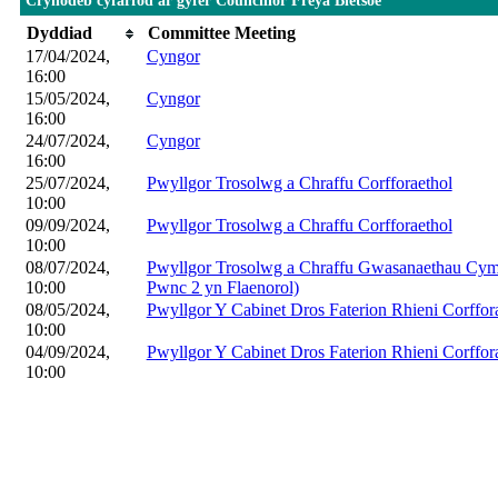
Crynodeb cyfarfod ar gyfer Councillor Freya Bletsoe
Dyddiad
Committee Meeting
17/04/2024,
Cyngor
16:00
15/05/2024,
Cyngor
16:00
24/07/2024,
Cyngor
16:00
25/07/2024,
Pwyllgor Trosolwg a Chraffu Corfforaethol
10:00
09/09/2024,
Pwyllgor Trosolwg a Chraffu Corfforaethol
10:00
08/07/2024,
Pwyllgor Trosolwg a Chraffu Gwasanaethau Cymde
10:00
Pwnc 2 yn Flaenorol)
08/05/2024,
Pwyllgor Y Cabinet Dros Faterion Rhieni Corffor
10:00
04/09/2024,
Pwyllgor Y Cabinet Dros Faterion Rhieni Corffor
10:00