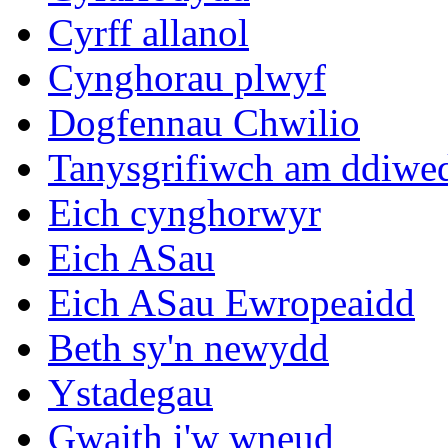
Cyrff allanol
Cynghorau plwyf
Dogfennau Chwilio
Tanysgrifiwch am ddiwe
Eich cynghorwyr
Eich ASau
Eich ASau Ewropeaidd
Beth sy'n newydd
Ystadegau
Gwaith i'w wneud