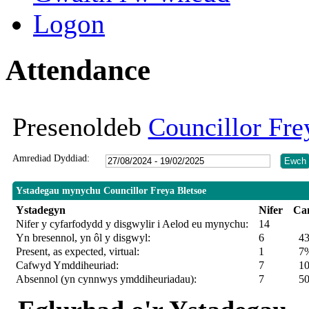
Logon
Attendance
Presenoldeb
Councillor Fre
Amrediad Dyddiad:
Ystadegau mynychu Councillor Freya Bletsoe
Ystadegyn
Nifer
Ca
Nifer y cyfarfodydd y disgwylir i Aelod eu mynychu:
14
Yn bresennol, yn ôl y disgwyl:
6
4
Present, as expected, virtual:
1
7
Cafwyd Ymddiheuriad:
7
100
Absennol (yn cynnwys ymddiheuriadau):
7
5