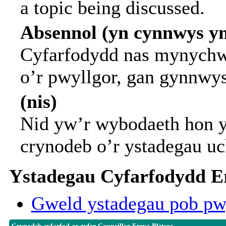
a topic being discussed.
Absennol (yn cynnwys y
Cyfarfodydd nas mynychwy
o’r pwyllgor, gan gynnwy
(nis)
Nid yw’r wybodaeth hon y
crynodeb o’r ystadegau uc
Ystadegau Cyfarfodydd Er
Gweld ystadegau pob pw