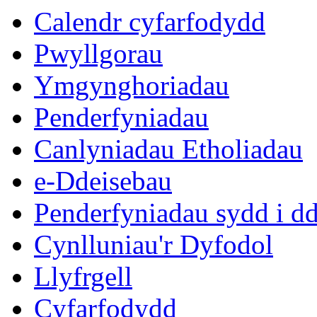
16:00
16:00
16:00
16:00
16:00
10:00
10:00
10:00
10:00
10:00
10:00
10:00
10:00
Calendr cyfarfodydd
Pwyllgorau
Ymgynghoriadau
Penderfyniadau
Canlyniadau Etholiadau
e-Ddeisebau
Penderfyniadau sydd i d
Cynlluniau'r Dyfodol
Llyfrgell
Cyfarfodydd