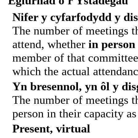
Eglurhad o'r Ystadegau
Nifer y cyfarfodydd y di
The number of meetings th
attend, whether
in person
member of that committee.
which the actual attendanc
Yn bresennol, yn ôl y di
The number of meetings tha
person in their capacity a
Present, virtual