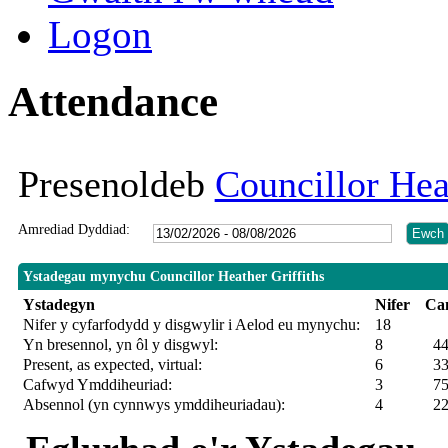
Logon
Attendance
Presenoldeb
Councillor Hea
Amrediad Dyddiad:
Ystadegau mynychu Councillor Heather Griffiths
Ystadegyn
Nifer
Ca
Nifer y cyfarfodydd y disgwylir i Aelod eu mynychu:
18
Yn bresennol, yn ôl y disgwyl:
8
4
Present, as expected, virtual:
6
3
Cafwyd Ymddiheuriad:
3
75%
Absennol (yn cynnwys ymddiheuriadau):
4
2