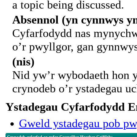
a topic being discussed.
Absennol (yn cynnwys y
Cyfarfodydd nas mynychwy
o’r pwyllgor, gan gynnwy
(nis)
Nid yw’r wybodaeth hon y
crynodeb o’r ystadegau uc
Ystadegau Cyfarfodydd Er
Gweld ystadegau pob pw