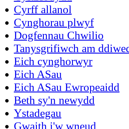
Cyrff allanol
Cynghorau plwyf
Dogfennau Chwilio
Tanysgrifiwch am ddiwe
Eich cynghorwyr
Eich ASau
Eich ASau Ewropeaidd
Beth sy'n newydd
Ystadegau
Gwaith i'w wneud