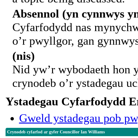
Absennol (yn cynnwys y
Cyfarfodydd nas mynychwy
o’r pwyllgor, gan gynnwy
(nis)
Nid yw’r wybodaeth hon y
crynodeb o’r ystadegau uc
Ystadegau Cyfarfodydd Er
Gweld ystadegau pob pw
Crynodeb cyfarfod ar gyfer Councillor Ian Williams