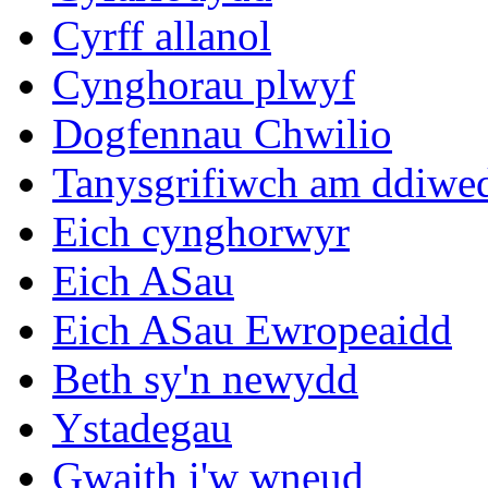
Cyrff allanol
Cynghorau plwyf
Dogfennau Chwilio
Tanysgrifiwch am ddiwe
Eich cynghorwyr
Eich ASau
Eich ASau Ewropeaidd
Beth sy'n newydd
Ystadegau
Gwaith i'w wneud