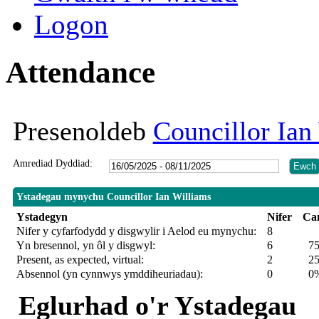
Logon
Attendance
Presenoldeb
Councillor Ian
Amrediad Dyddiad:
Ystadegau mynychu Councillor Ian Williams
Ystadegyn
Nifer
Ca
Nifer y cyfarfodydd y disgwylir i Aelod eu mynychu:
8
Yn bresennol, yn ôl y disgwyl:
6
7
Present, as expected, virtual:
2
2
Absennol (yn cynnwys ymddiheuriadau):
0
0
Eglurhad o'r Ystadegau