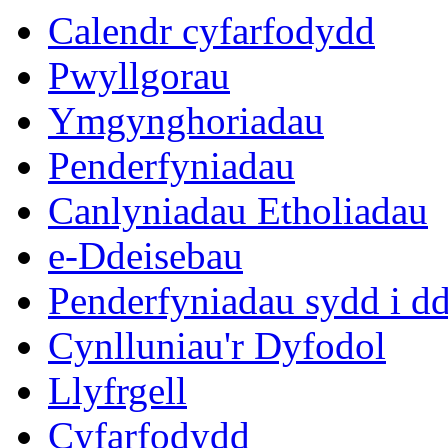
16:00
16:00
16:00
16:00
16:00
16:00
11:30
16:00
Calendr cyfarfodydd
Pwyllgorau
Ymgynghoriadau
Penderfyniadau
Canlyniadau Etholiadau
e-Ddeisebau
Penderfyniadau sydd i d
Cynlluniau'r Dyfodol
Llyfrgell
Cyfarfodydd