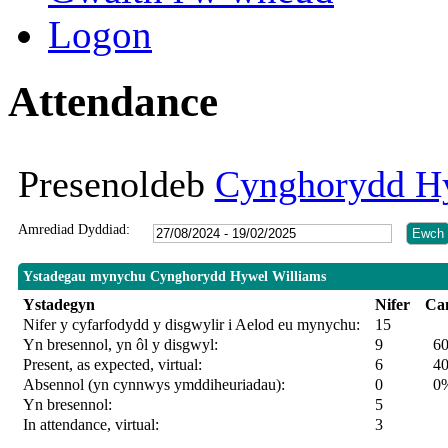
Logon
Attendance
Presenoldeb
Cynghorydd H
Amrediad Dyddiad:
Ystadegau mynychu Cynghorydd Hywel Williams
Ystadegyn
Nifer
Ca
Nifer y cyfarfodydd y disgwylir i Aelod eu mynychu:
15
Yn bresennol, yn ôl y disgwyl:
9
6
Present, as expected, virtual:
6
4
Absennol (yn cynnwys ymddiheuriadau):
0
0
Yn bresennol:
5
In attendance, virtual:
3