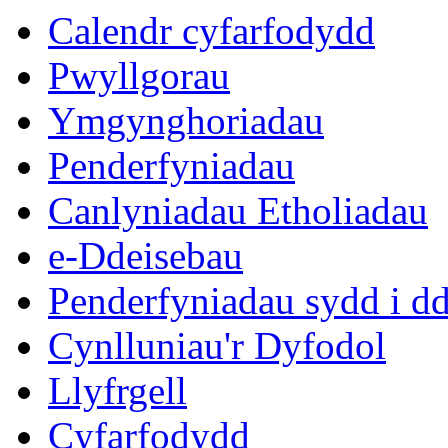
16:00
16:00
16:00
16:00
16:00
14:30
14:30
14:30
14:30
14:30
14:30
14:30
14:30
10:00
Calendr cyfarfodydd
Pwyllgorau
Ymgynghoriadau
Penderfyniadau
Canlyniadau Etholiadau
e-Ddeisebau
Penderfyniadau sydd i d
Cynlluniau'r Dyfodol
Llyfrgell
Cyfarfodydd