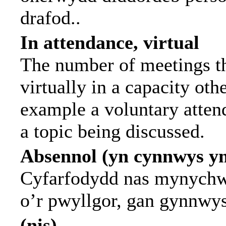
drafod..
In attendance, virtual
The number of meetings th
virtually in a capacity ot
example a voluntary attend
a topic being discussed.
Absennol (yn cynnwys y
Cyfarfodydd nas mynychwy
o’r pwyllgor, gan gynnwy
(nis)