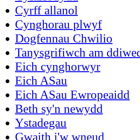
Cyrff allanol
Cynghorau plwyf
Dogfennau Chwilio
Tanysgrifiwch am ddiwe
Eich cynghorwyr
Eich ASau
Eich ASau Ewropeaidd
Beth sy'n newydd
Ystadegau
Gwaith i'w wneud