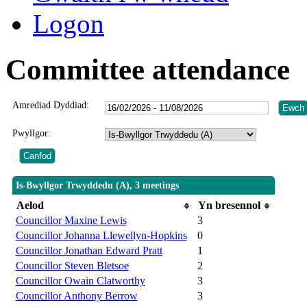
Logon
Committee attendance
Amrediad Dyddiad:
Pwyllgor:
Is-Bwyllgor Trwyddedu (A), 3 meetings
Aelod
Yn bresennol
Councillor Maxine Lewis
3
Councillor Johanna Llewellyn-Hopkins
0
Councillor Jonathan Edward Pratt
1
Councillor Steven Bletsoe
2
Councillor Owain Clatworthy
3
Councillor Anthony Berrow
3