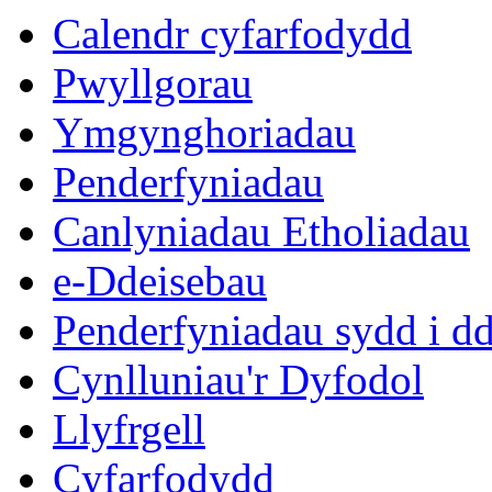
Calendr cyfarfodydd
Pwyllgorau
Ymgynghoriadau
Penderfyniadau
Canlyniadau Etholiadau
e-Ddeisebau
Penderfyniadau sydd i d
Cynlluniau'r Dyfodol
Llyfrgell
Cyfarfodydd