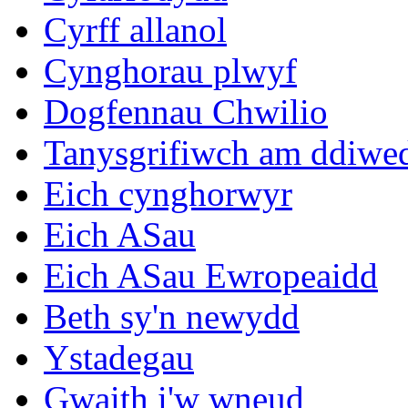
Cyrff allanol
Cynghorau plwyf
Dogfennau Chwilio
Tanysgrifiwch am ddiwe
Eich cynghorwyr
Eich ASau
Eich ASau Ewropeaidd
Beth sy'n newydd
Ystadegau
Gwaith i'w wneud