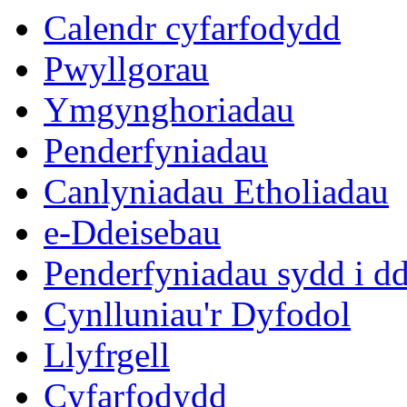
Calendr cyfarfodydd
Pwyllgorau
Ymgynghoriadau
Penderfyniadau
Canlyniadau Etholiadau
e-Ddeisebau
Penderfyniadau sydd i d
Cynlluniau'r Dyfodol
Llyfrgell
Cyfarfodydd