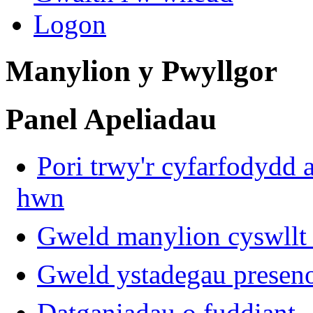
Logon
Manylion y Pwyllgor
Panel Apeliadau
Pori trwy'r cyfarfodydd 
hwn
Gweld manylion cyswllt 
Gweld ystadegau presen
Datganiadau o fuddiant