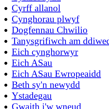
Cyrff allanol
Cynghorau plwyf
Dogfennau Chwilio
Tanysgrifiwch am ddiwe
Eich cynghorwyr
Eich ASau
Eich ASau Ewropeaidd
Beth sy'n newydd
Ystadegau
Gwaith i'w wneud