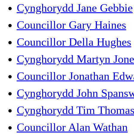
Cynghorydd Jane Gebbie
Councillor Gary Haines
Councillor Della Hughes
Cynghorydd Martyn Jone
Councillor Jonathan Edwa
Cynghorydd John Spans
Cynghorydd Tim Thoma
Councillor Alan Wathan