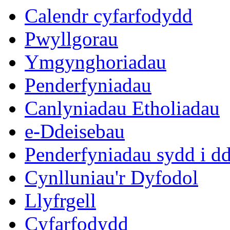
Calendr cyfarfodydd
Pwyllgorau
Ymgynghoriadau
Penderfyniadau
Canlyniadau Etholiadau
e-Ddeisebau
Penderfyniadau sydd i d
Cynlluniau'r Dyfodol
Llyfrgell
Cyfarfodydd