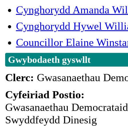
Cynghorydd Amanda Wil
Cynghorydd Hywel Will
Councillor Elaine Winsta
Gwybodaeth gyswllt
Clerc:
Gwasanaethau Democ
Cyfeiriad Postio:
Gwasanaethau Democratai
Swyddfeydd Dinesig