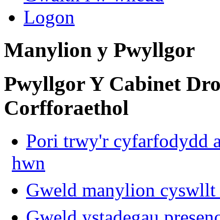
Logon
Manylion y Pwyllgor
Pwyllgor Y Cabinet Dro
Corfforaethol
Pori trwy'r cyfarfodydd 
hwn
Gweld manylion cyswllt 
Gweld ystadegau presen