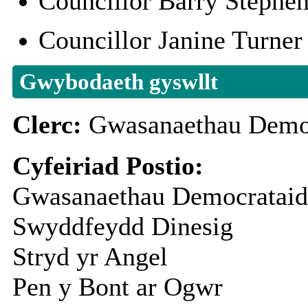
Councillor Barry Steph
Councillor Janine Turn
Gwybodaeth gyswllt
Clerc:
Gwasanaethau Democ
Cyfeiriad Postio:
Gwasanaethau Democratai
Swyddfeydd Dinesig
Stryd yr Angel
Pen y Bont ar Ogwr