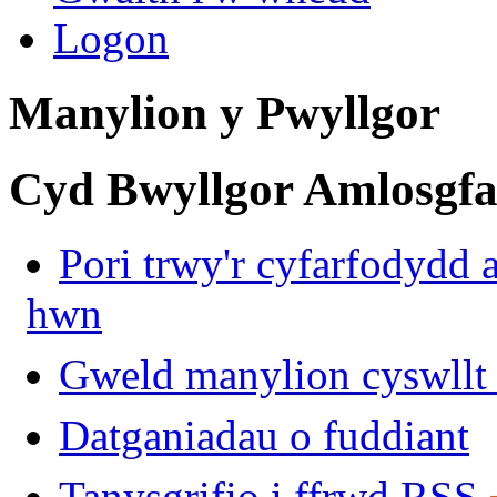
Logon
Manylion y Pwyllgor
Cyd Bwyllgor Amlosgfa
Pori trwy'r cyfarfodydd 
hwn
Gweld manylion cyswllt 
Datganiadau o fuddiant
Tanysgrifio i ffrwd RSS