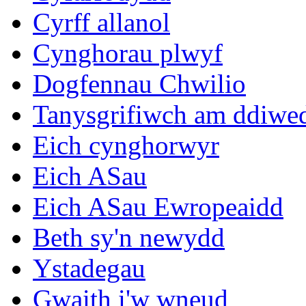
Cyrff allanol
Cynghorau plwyf
Dogfennau Chwilio
Tanysgrifiwch am ddiwe
Eich cynghorwyr
Eich ASau
Eich ASau Ewropeaidd
Beth sy'n newydd
Ystadegau
Gwaith i'w wneud