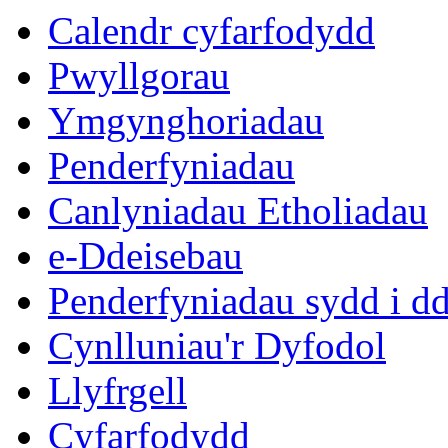
Calendr cyfarfodydd
Pwyllgorau
Ymgynghoriadau
Penderfyniadau
Canlyniadau Etholiadau
e-Ddeisebau
Penderfyniadau sydd i d
Cynlluniau'r Dyfodol
Llyfrgell
Cyfarfodydd