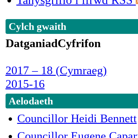
Cylch gwaith
Datganiad
Cyfrifon
2017 – 18 (
Cymraeg
)
2015-16
Aelodaeth
Councillor Heidi Bennett
Councillor Eugene Capar