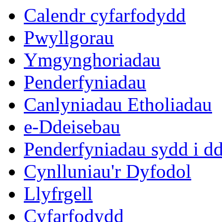
Calendr cyfarfodydd
Pwyllgorau
Ymgynghoriadau
Penderfyniadau
Canlyniadau Etholiadau
e-Ddeisebau
Penderfyniadau sydd i d
Cynlluniau'r Dyfodol
Llyfrgell
Cyfarfodydd