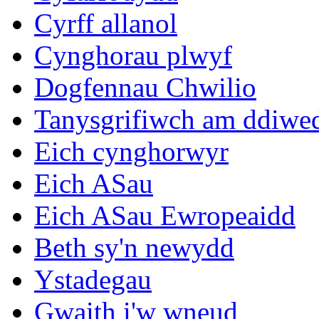
Cyrff allanol
Cynghorau plwyf
Dogfennau Chwilio
Tanysgrifiwch am ddiwe
Eich cynghorwyr
Eich ASau
Eich ASau Ewropeaidd
Beth sy'n newydd
Ystadegau
Gwaith i'w wneud