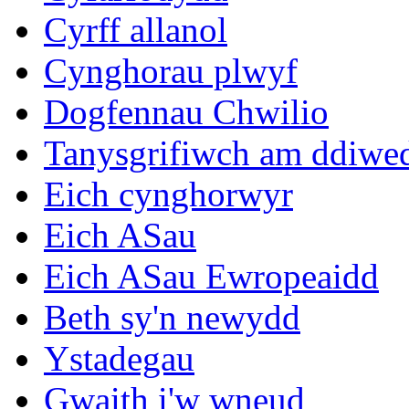
Cyrff allanol
Cynghorau plwyf
Dogfennau Chwilio
Tanysgrifiwch am ddiwe
Eich cynghorwyr
Eich ASau
Eich ASau Ewropeaidd
Beth sy'n newydd
Ystadegau
Gwaith i'w wneud