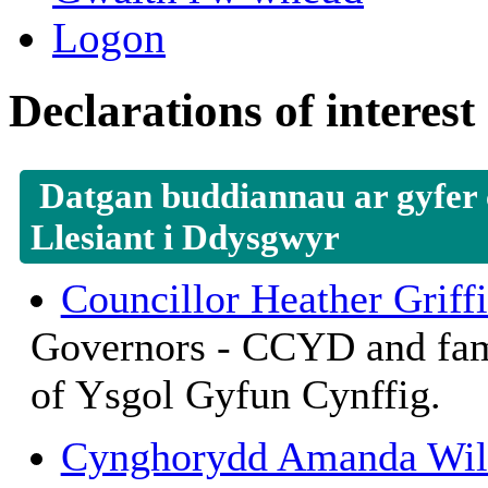
Logon
Declarations of interest
Datgan buddiannau ar gyfer
Llesiant i Ddysgwyr
Councillor Heather Griffi
Governors - CCYD and fam
of Ysgol Gyfun Cynffig.
Cynghorydd Amanda Wil