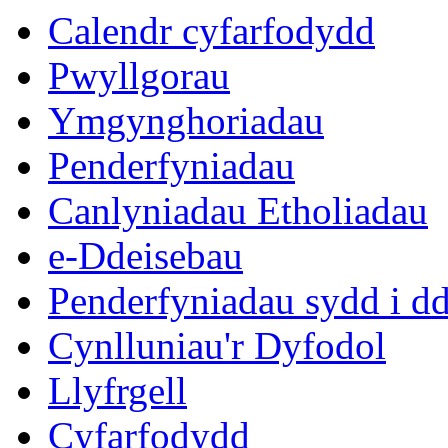
Calendr cyfarfodydd
Pwyllgorau
Ymgynghoriadau
Penderfyniadau
Canlyniadau Etholiadau
e-Ddeisebau
Penderfyniadau sydd i d
Cynlluniau'r Dyfodol
Llyfrgell
Cyfarfodydd