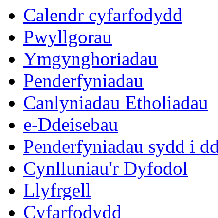
Calendr cyfarfodydd
Pwyllgorau
Ymgynghoriadau
Penderfyniadau
Canlyniadau Etholiadau
e-Ddeisebau
Penderfyniadau sydd i d
Cynlluniau'r Dyfodol
Llyfrgell
Cyfarfodydd