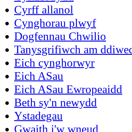
Cyrff allanol
Cynghorau plwyf
Dogfennau Chwilio
Tanysgrifiwch am ddiwe
Eich cynghorwyr
Eich ASau
Eich ASau Ewropeaidd
Beth sy'n newydd
Ystadegau
Gwaith i'w wneud