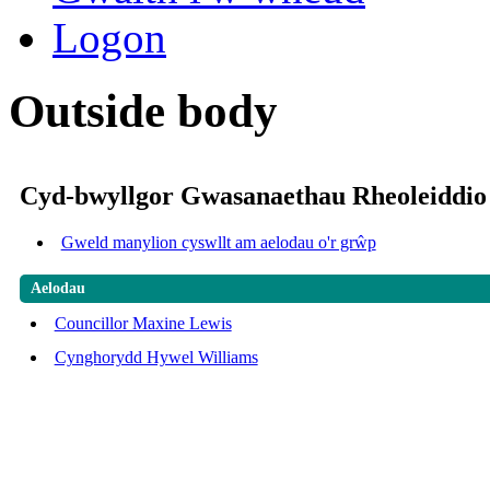
Logon
Outside body
Cyd-bwyllgor Gwasanaethau Rheoleiddio
Gweld manylion cyswllt am aelodau o'r grŵp
Aelodau
Councillor Maxine Lewis
Cynghorydd Hywel Williams