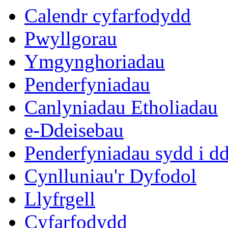
Calendr cyfarfodydd
Pwyllgorau
Ymgynghoriadau
Penderfyniadau
Canlyniadau Etholiadau
e-Ddeisebau
Penderfyniadau sydd i d
Cynlluniau'r Dyfodol
Llyfrgell
Cyfarfodydd