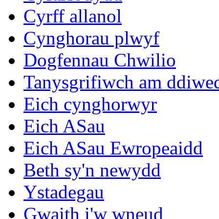
Cyrff allanol
Cynghorau plwyf
Dogfennau Chwilio
Tanysgrifiwch am ddiwe
Eich cynghorwyr
Eich ASau
Eich ASau Ewropeaidd
Beth sy'n newydd
Ystadegau
Gwaith i'w wneud