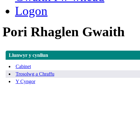
Logon
Pori Rhaglen Gwaith
Llunwyr y cynllun
Cabinet
Trosolwg a Chraffu
Y Cyngor