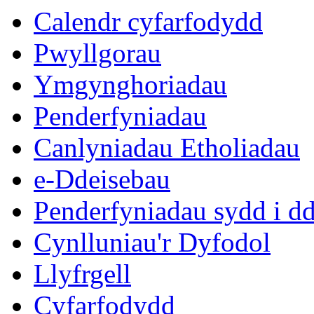
Calendr cyfarfodydd
Pwyllgorau
Ymgynghoriadau
Penderfyniadau
Canlyniadau Etholiadau
e-Ddeisebau
Penderfyniadau sydd i d
Cynlluniau'r Dyfodol
Llyfrgell
Cyfarfodydd