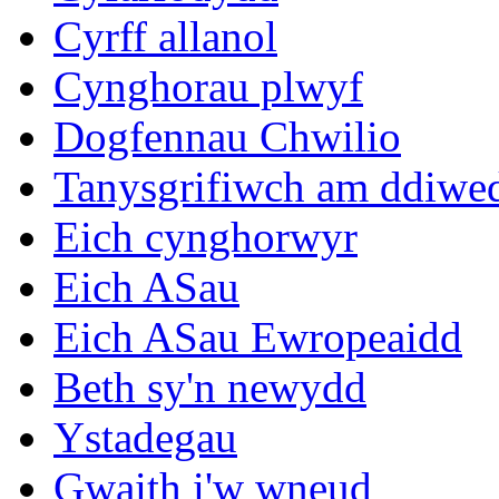
Cyrff allanol
Cynghorau plwyf
Dogfennau Chwilio
Tanysgrifiwch am ddiwe
Eich cynghorwyr
Eich ASau
Eich ASau Ewropeaidd
Beth sy'n newydd
Ystadegau
Gwaith i'w wneud