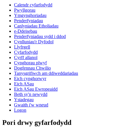
Calendr cyfarfodydd
Pwyllgorau
Ymgynghoriadau
Penderfyniadau
Canlyniadau Etholiadau
e-Ddeisebau
Penderfyniadau sydd i ddod
Cynlluniau'r Dyfodol
Llyfrgell
Cyfarfodydd
Cyrff allanol
Cynghorau plwyf
Dogfennau Chwilio
Tanysgrifiwch am ddiweddariadau
Eich cynghorwyr
Eich ASau
Eich ASau Ewropeaidd
Beth sy'n newydd
Ystadegau
Gwaith i'w wneud
Logon
Pori drwy gyfarfodydd