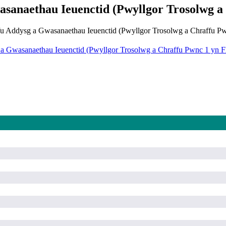
sanaethau Ieuenctid (Pwyllgor Trosolwg a
ffu Addysg a Gwasanaethau Ieuenctid (Pwyllgor Trosolwg a Chraffu Pw
 Gwasanaethau Ieuenctid (Pwyllgor Trosolwg a Chraffu Pwnc 1 yn Fl